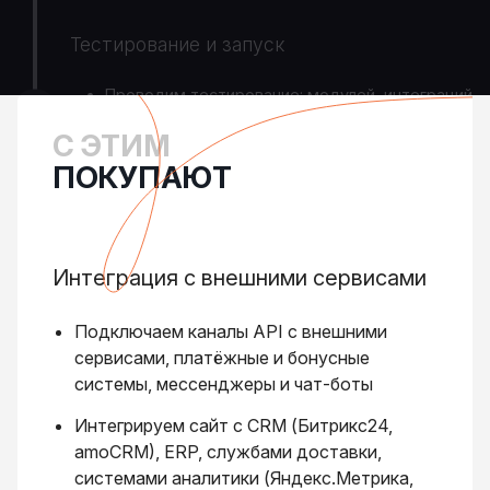
Тестирование и запуск
Проводим тестирование: модулей, интеграций
и end-to-end тесты.
С ЭТИМ
Разворачиваем сайт на хостинге и вешаем на
ПОКУПАЮТ
боевой домен.
Интеграция с внешними сервисами
Подключаем каналы API с внешними
сервисами, платёжные и бонусные
системы, мессенджеры и чат-боты
Интегрируем сайт с CRM (Битрикс24,
amoCRM), ERP, службами доставки,
системами аналитики (Яндекс.Метрика,