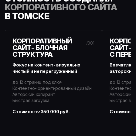
КОРПОРАТИВНОГО САЙТА
В ТОМСКЕ
КОРПОРАТИВНЫЙ
КОРПО
/001
САЙТ- БЛОЧНАЯ
САЙТ-
СТРУКТУРА
С ПЕРВ
Фокус на контент- визуально
Впечатляю
чистый и не перегруженный
авторский 
до 12 страниц под ключ
до 12 стран
Контентно- ориентированный дизайн
Контентно- 
Авторский копирайт
Авторский к
Быстрая загрузка
Быстрая заг
Стоимость: 350 000 руб.
Стоимость: