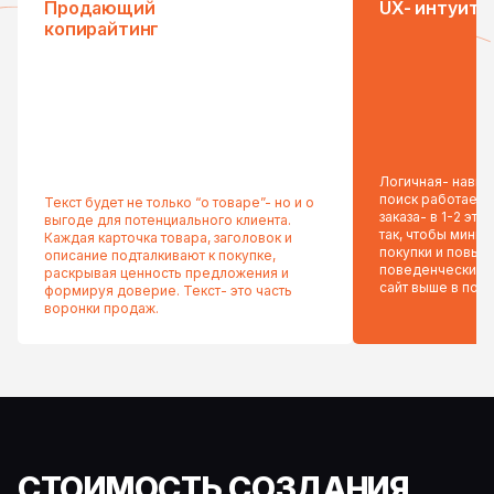
Продающий
UX- интуити
копирайтинг
Логичная- навига
поиск работает 
Текст будет не только “о товаре”- но и о
заказа- в 1-2 эт
выгоде для потенциального клиента.
так, чтобы миним
Каждая карточка товара, заголовок и
покупки и повыс
описание подталкивают к покупке,
поведенческие 
раскрывая ценность предложения и
сайт выше в пои
формируя доверие. Текст- это часть
воронки продаж.
СТОИМОСТЬ СОЗДАНИЯ