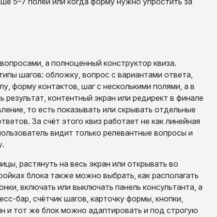
ьше 5–7 полей или когда форму нужно упростить за
 вопросами, а полноценный конструктор квиза.
типы шагов: обложку, вопрос с вариантами ответа,
у, форму контактов, шаг с несколькими полями, а в
 результат, контентный экран или редирект в финале
вление, то есть показывать или скрывать отдельные
ветов. За счёт этого квиз работает не как линейная
 пользователь видит только релевантные вопросы и
у.
цы, растянуть на весь экран или открывать во
ойках блока также можно выбрать, как располагать
онки, включать или выключать панель консультанта, а
есс-бар, счётчик шагов, карточку формы, кнопки,
ин и тот же блок можно адаптировать и под строгую