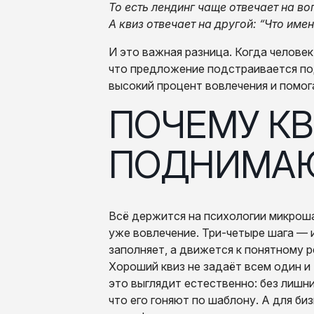
То есть лендинг чаще отвечает на во
А квиз отвечает на другой: “Что име
И это важная разница. Когда челове
что предложение подстраивается под
высокий процент вовлечения и помога
ПОЧЕМУ КВИЗЫ
ПОДНИМАЮ
Всё держится на психологии микроша
уже вовлечение. Три-четыре шага — и
заполняет, а движется к понятному 
Хороший квиз не задаёт всем один и 
это выглядит естественно: без лишни
что его гоняют по шаблону. А для би