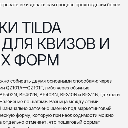
огревать её и делать сам процесс прохождения более
ДЛЯ КВИЗОВ И
Х ФОРМ
ожно собирать двумя основными способами: через
ции QZ101A—QZ101F, либо через обычные
BF502N, BF402N, BF403N, BF310N и BF311N, где шаги
Разбиение по шагам». Разница между этими
1 изначально заточено именно под маркетинговый
сическую форму, которую при необходимости можно
da отдельно отмечает, что пошаговый формат