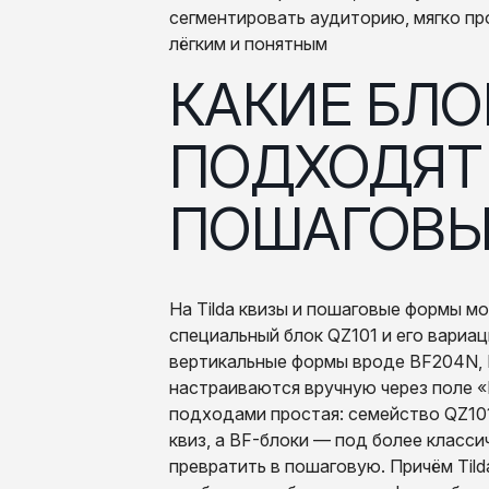
сегментировать аудиторию, мягко пр
лёгким и понятным
КАКИЕ БЛОКИ TILDA
ПОДХОДЯТ 
ПОШАГОВЫ
На Tilda квизы и пошаговые формы м
специальный блок QZ101 и его вариа
вертикальные формы вроде BF204N, 
настраиваются вручную через поле «
подходами простая: семейство QZ10
квиз, а BF-блоки — под более клас
превратить в пошаговую. Причём Til