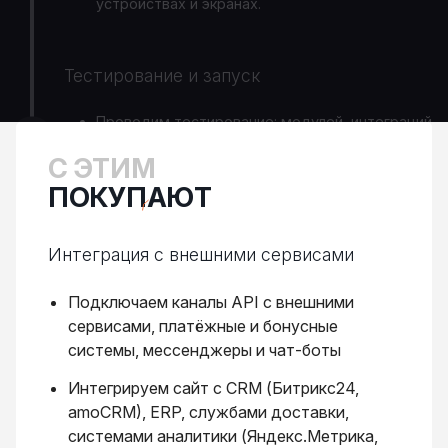
устройствах и экранах.
Тестирование и запуск
Проводим тестирование: модулей, интеграций
и end-to-end тесты.
С ЭТИМ
Разворачиваем сайт на хостинге и вешаем на
ПОКУПАЮТ
боевой домен.
Интеграция с внешними сервисами
Подключаем каналы API с внешними
сервисами, платёжные и бонусные
системы, мессенджеры и чат-боты
Интегрируем сайт с CRM (Битрикс24,
amoCRM), ERP, службами доставки,
системами аналитики (Яндекс.Метрика,