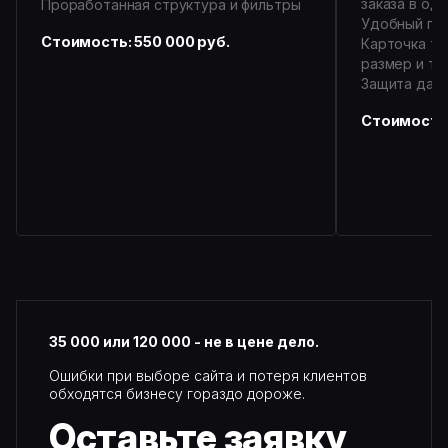
заказа в оди
Проработанная структура и фильтры
Удобный пои
Стоимость: 550 000 руб.
Карточка то
размер и т.д
Защита дан
Стоимость:
35 000 или 120 000 - не в цене дело.
Ошибки при выборе сайта и потеря клиентов
обходятся бизнесу гораздо дороже.
Оставьте
заявку