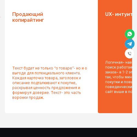
Продающий
UX- интуити
копирайтинг
Логичная- навига
поиск работает 
Текст будет не только “о товаре”- но и о
заказа- в 1-2 эт
выгоде для потенциального клиента.
так, чтобы миним
Каждая карточка товара, заголовок и
покупки и повыс
описание подталкивают к покупке,
поведенческие 
раскрывая ценность предложения и
сайт выше в пои
формируя доверие. Текст- это часть
воронки продаж.