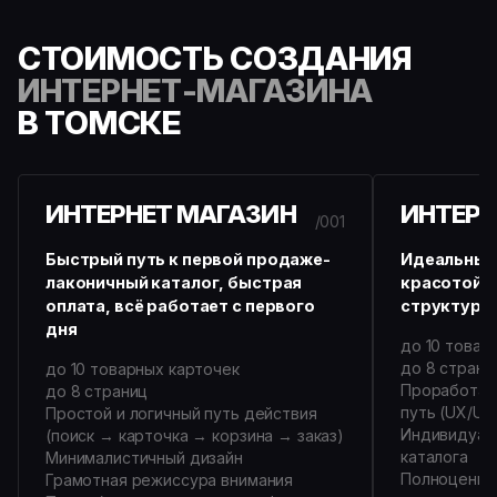
СТОИМОСТЬ СОЗДАНИЯ
ИНТЕРНЕТ-МАГАЗИНА
В ТОМСКЕ
ИНТЕРНЕТ МАГАЗИН
ИНТЕРН
/001
Быстрый путь к первой продаже-
Идеальный
лаконичный каталог, быстрая
красотой и
оплата, всё работает с первого
структура 
дня
до 10 товар
до 8 страни
до 10 товарных карточек
Проработан
до 8 страниц
путь (UX/UI)
Простой и логичный путь действия
Индивидуаль
(поиск → карточка → корзина → заказ)
каталога
Минималистичный дизайн
Полноценна
Грамотная режиссура внимания