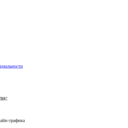
нциальности
ли:
лайн-трафика