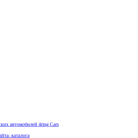
ских автомобилей 4ring Cars
йта- каталога