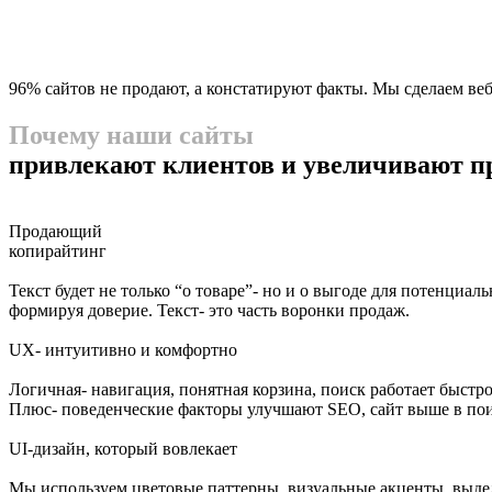
96% сайтов не продают, а констатируют факты. Мы сделаем ве
Почему наши сайты
привлекают клиентов и увеличивают п
Продающий
копирайтинг
Текст будет не только “о товаре”- но и о выгоде для потенциа
формируя доверие. Текст- это часть воронки продаж.
UX- интуитивно и комфортно
Логичная- навигация, понятная корзина, поиск работает быстро
Плюс- поведенческие факторы улучшают SEO, сайт выше в пои
UI-дизайн, который вовлекает
Мы используем цветовые паттерны, визуальные акценты, выделе