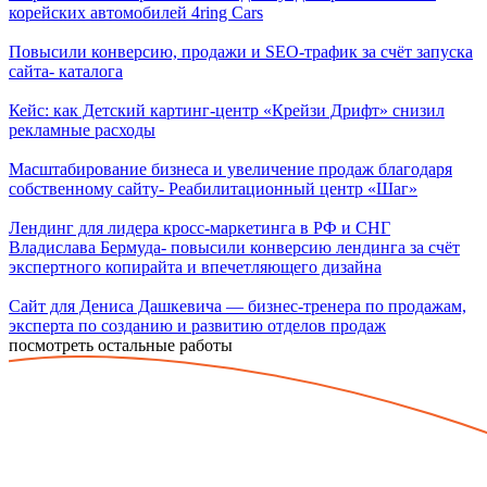
корейских автомобилей 4ring Cars
Повысили конверсию, продажи и SEO-трафик за счёт запуска
сайта- каталога
Кейс: как Детский картинг-центр «Крейзи Дрифт» снизил
рекламные расходы
Масштабирование бизнеса и увеличение продаж благодаря
собственному сайту- Реабилитационный центр «Шаг»
Лендинг для лидера кросс-маркетинга в РФ и СНГ
Владислава Бермуда- повысили конверсию лендинга за счёт
экспертного копирайта и впечетляющего дизайна
Сайт для Дениса Дашкевича — бизнес-тренера по продажам,
эксперта по созданию и развитию отделов продаж
посмотреть остальные работы