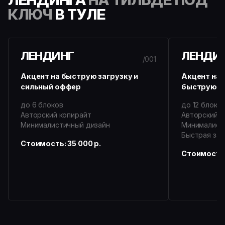
КЛЮЧ
В ТУЛЕ
ЛЕНДИНГ
ЛЕНДИ
/001
Акцент на быструю загрузку и
Акцент на 
сильный оффер
быструю з
до 6 блоков
до 12 блоко
Авторский копирайт
Авторский к
Минималистичный дизайн
Минималист
Быстрая заг
Стоимость: 35 000 р.
Стоимость: