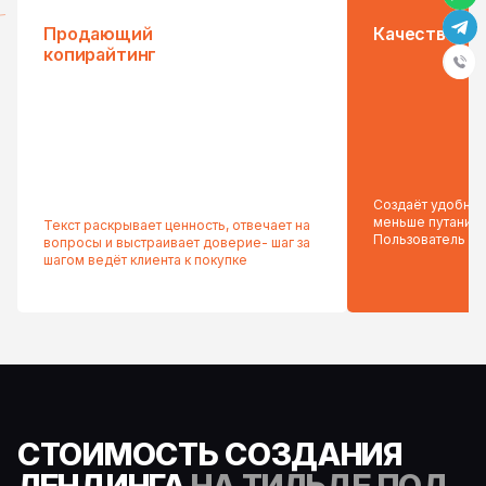
Продающий
Качественн
копирайтинг
Создаёт удобный 
меньше путаницы
Текст раскрывает ценность, отвечает на
Пользователь д
вопросы и выстраивает доверие- шаг за
шагом ведёт клиента к покупке
СТОИМОСТЬ СОЗДАНИЯ
ЛЕНДИНГА
НА ТИЛЬДЕ ПОД