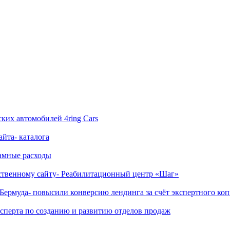
ских автомобилей 4ring Cars
йта- каталога
ламные расходы
бственному сайту- Реабилитационный центр «Шаг»
Бермуда- повысили конверсию лендинга за счёт экспертного ко
сперта по созданию и развитию отделов продаж