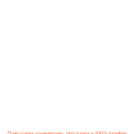
Повысили конверсию, продажи и SEO-трафик