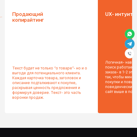
Продающий
UX- интуити
копирайтинг
Логичная- навига
поиск работает 
Текст будет не только “о товаре”- но и о
заказа- в 1-2 эт
выгоде для потенциального клиента.
так, чтобы миним
Каждая карточка товара, заголовок и
покупки и повыс
описание подталкивают к покупке,
поведенческие 
раскрывая ценность предложения и
сайт выше в пои
формируя доверие. Текст- это часть
воронки продаж.