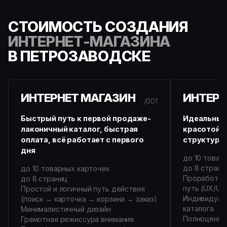
СТОИМОСТЬ СОЗДАНИЯ
ИНТЕРНЕТ-МАГАЗИНА
В ПЕТРОЗАВОДСКЕ
ИНТЕРНЕТ МАГАЗИН
ИНТЕРН
/001
Быстрый путь к первой продаже-
Идеальный
лаконичный каталог, быстрая
красотой и
оплата, всё работает с первого
структура 
дня
до 10 товар
до 8 страни
до 10 товарных карточек
Проработан
до 8 страниц
путь (UX/UI)
Простой и логичный путь действия
Индивидуаль
(поиск → карточка → корзина → заказ)
каталога
Минималистичный дизайн
Полноценна
Грамотная режиссура внимания