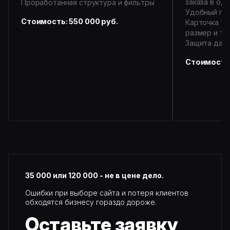
заказа в оди
Проработанная структура и фильтры
Удобный пои
Стоимость: 550 000 руб.
Карточка то
размер и т.д
Защита дан
Стоимость:
35 000 или 120 000 - не в цене дело.
Ошибки при выборе сайта и потеря клиентов
обходятся бизнесу гораздо дороже.
Оставьте
заявку