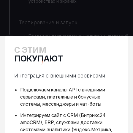
устройствах и экранах.
Тестирование и запуск
Проводим тестирование: модулей, интеграций
и end-to-end тесты.
С ЭТИМ
Разворачиваем сайт на хостинге и вешаем на
ПОКУПАЮТ
боевой домен.
Интеграция с внешними сервисами
Подключаем каналы API с внешними
сервисами, платёжные и бонусные
системы, мессенджеры и чат-боты
Интегрируем сайт с CRM (Битрикс24,
amoCRM), ERP, службами доставки,
системами аналитики (Яндекс.Метрика,