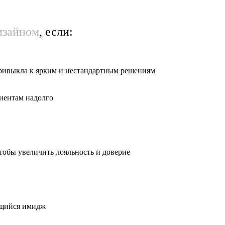
изайном
, если:
привыкла к ярким и нестандартным решениям
иентам надолго
тобы увеличить лояльность и доверие
ющийся имидж