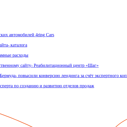
ских автомобилей 4ring Cars
йта- каталога
ламные расходы
бственному сайту- Реабилитационный центр «Шаг»
Бермуда- повысили конверсию лендинга за счёт экспертного ко
сперта по созданию и развитию отделов продаж