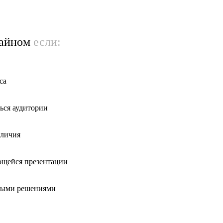
зайном
если:
са
ься аудитории
тличия
ющейся презентации
нными решениями