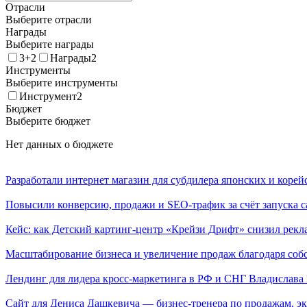
Отрасли
Выберите отрасли
Награды
Выберите награды
3+2
Награды2
Инструменты
Выберите инструменты
Инструмент2
Бюджет
Выберите бюджет
Нет данных о бюджете
Разработали интернет магазин для субдилера японских и корей
Повысили конверсию, продажи и SEO-трафик за счёт запуска са
Кейс: как Детский картинг-центр «Крейзи Дрифт» снизил рек
Масштабирование бизнеса и увеличение продаж благодаря со
Лендинг для лидера кросс-маркетинга в РФ и СНГ Владислава 
Сайт для Дениса Дашкевича — бизнес-тренера по продажам, эк