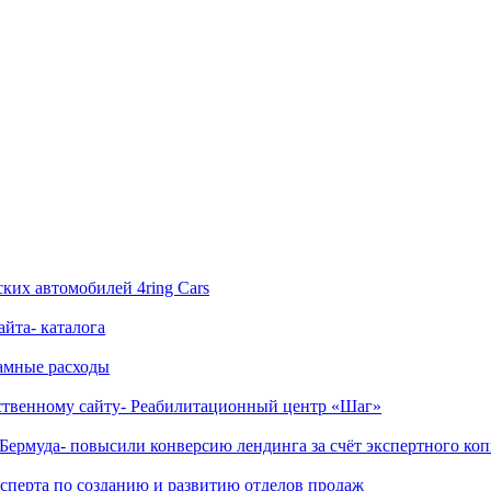
ских автомобилей 4ring Cars
йта- каталога
ламные расходы
бственному сайту- Реабилитационный центр «Шаг»
Бермуда- повысили конверсию лендинга за счёт экспертного ко
сперта по созданию и развитию отделов продаж