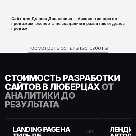
Сайт для Дениса Дашкевича — бизнес-тренера по
продажам, эксперта по созданию и развитию отделов
продаж
посмотреть остальные работы
СТОИМОСТЬ
РАЗРАБОТКИ
САЙТОВ
В ЛЮБЕРЦАХ
ОТ
АНАЛИТИКИ ДО
РЕЗУЛЬТАТА
LANDING PAGE НА
ЛЕНДИН
/001
ТИЛЬДЕ
АВТОР