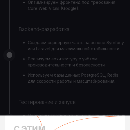
Оптимизируем фронтенд под требования
Core Web Vitals (Google).
Backend-разработка
Создаём серверную часть на основе Symfony
или Laravel для максимальной стабильности.
Реализуем архитектуру с учётом
производительности и безопасности.
Используем базы данных PostgreSQL, Redis
для скорости работы и масштабирования.
Тестирование и запуск
Проводим тестирование: модулей, интеграций
и end-to-end тесты.
С ЭТИМ