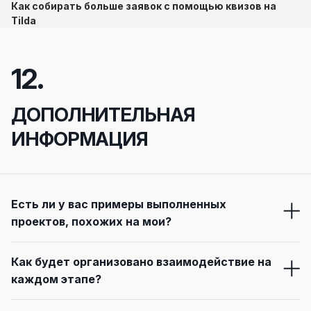
Как собирать больше заявок с помощью квизов на
Tilda
12.
ДОПОЛНИТЕЛЬНАЯ
ИНФОРМАЦИЯ
Есть ли у вас примеры выполненных
проектов, похожих на мои?
Мы разработали уже более 100 сайтов для самых разных
Как будет организовано взаимодействие на
ниш. К сожалению, мы не можем разместить все работы
каждом этапе?
на сайте из-за соглашений о конфиденциальности с
нашими клиентами, но мы с радостью покажем вам
Каждый этап разработки проходит через презентацию и