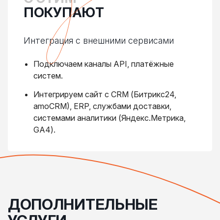
Разворачиваем сайт на хостинге и вешаем на
ПОКУПАЮТ
боевой домен.
Интеграция с внешними сервисами
Подключаем каналы API, платёжные
систем.
Интегрируем сайт с CRM (Битрикс24,
amoCRM), ERP, службами доставки,
системами аналитики (Яндекс.Метрика,
GA4).
ДОПОЛНИТЕЛЬНЫЕ