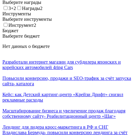
Выберите награды
3+2
Награды2
Инструменты
Выберите инструменты
Инструмент2
Бюджет
Выберите бюджет
Нет данных о бюджете
Разработали интернет магазин для субдилера японских и
корейских автомобилей 4ring Cars
Повысили конверсию, продажи и SEO-трафик за счёт запуска
сайта- каталога
Кейс: как Детский картинг-центр «Крейзи Дрифт» снизил
рекламные расходы
Масштабирование бизнеса и увеличение продаж благодаря
собственному сайту- Реабилитационный центр «Шаг»
Лендинг для лидера кросс-маркетинга в РФ и СНГ
Владислава Бермуда- повысили конверсию лендинга за счёт