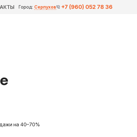
+7 (960) 052 78 36
ТАКТЫ
Город:
Серпухов
ве
одажи на 40–70%