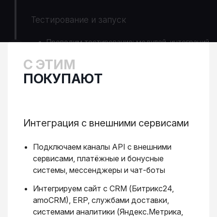
Тестирование и запуск
Проводим тестирование: модулей, интеграций
и end-to-end тесты.
С ЭТИМ
Разворачиваем сайт на хостинге и вешаем на
ПОКУПАЮТ
боевой домен.
Интеграция с внешними сервисами
Подключаем каналы API с внешними
сервисами, платёжные и бонусные
системы, мессенджеры и чат-боты
Интегрируем сайт с CRM (Битрикс24,
amoCRM), ERP, службами доставки,
системами аналитики (Яндекс.Метрика,