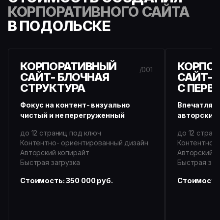
КОРПОРАТИВНОГО САЙТА
В ПОДОЛЬСКЕ
КОРПОРАТИВНЫЙ
КОРПО
/001
САЙТ- БЛОЧНАЯ
САЙТ-
СТРУКТУРА
С ПЕРВ
Фокус на контент- визуально
Впечатляю
чистый и не перегруженный
авторский 
до 12 страниц под ключ
до 12 стран
Контентно- ориентированный дизайн
Контентно- 
Авторский копирайт
Авторский к
Быстрая загрузка
Быстрая заг
Стоимость: 350 000 руб.
Стоимость: