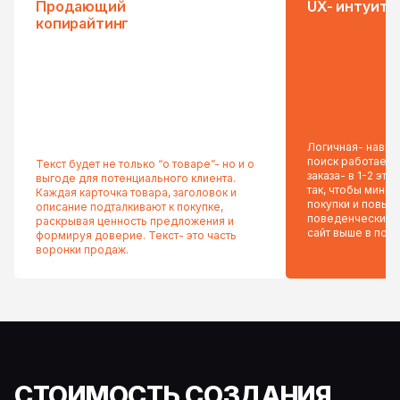
Продающий
UX- интуити
копирайтинг
Логичная- навига
поиск работает 
Текст будет не только “о товаре”- но и о
заказа- в 1-2 эт
выгоде для потенциального клиента.
так, чтобы миним
Каждая карточка товара, заголовок и
покупки и повыс
описание подталкивают к покупке,
поведенческие 
раскрывая ценность предложения и
сайт выше в пои
формируя доверие. Текст- это часть
воронки продаж.
СТОИМОСТЬ СОЗДАНИЯ