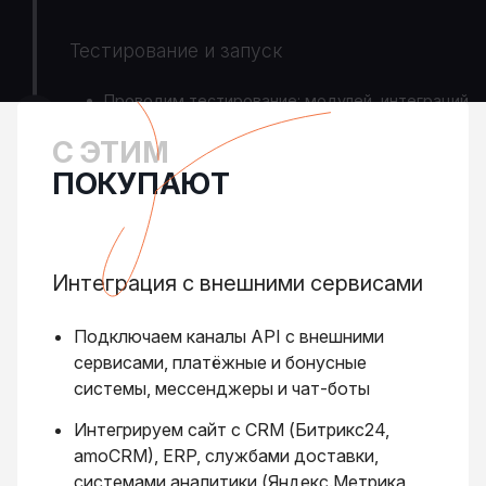
Тестирование и запуск
Проводим тестирование: модулей, интеграций
и end-to-end тесты.
С ЭТИМ
Разворачиваем сайт на хостинге и вешаем на
ПОКУПАЮТ
боевой домен.
Интеграция с внешними сервисами
Подключаем каналы API с внешними
сервисами, платёжные и бонусные
системы, мессенджеры и чат-боты
Интегрируем сайт с CRM (Битрикс24,
amoCRM), ERP, службами доставки,
системами аналитики (Яндекс.Метрика,