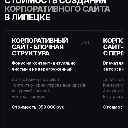
СТОИМОСТЬ СОЗДАНИЯ
КОРПОРАТИВНОГО САЙТА
В ЛИПЕЦКЕ
КОРПОРАТИВНЫЙ
КОРПО
/001
САЙТ- БЛОЧНАЯ
САЙТ-
СТРУКТУРА
С ПЕРВ
Фокус на контент- визуально
Впечатляю
чистый и не перегруженный
авторский 
до 12 страниц под ключ
до 12 стран
Контентно- ориентированный дизайн
Контентно- 
Авторский копирайт
Авторский к
Быстрая загрузка
Быстрая заг
Стоимость: 350 000 руб.
Стоимость: