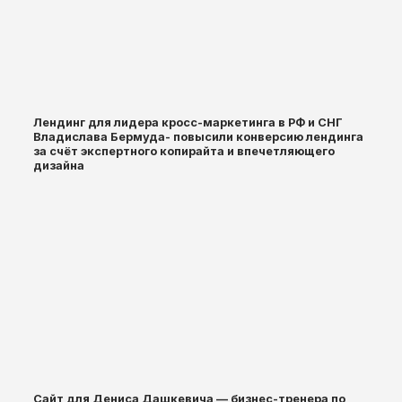
Лендинг для лидера кросс-маркетинга в РФ и СНГ
Владислава Бермуда- повысили конверсию лендинга
за счёт экспертного копирайта и впечетляющего
дизайна
Сайт для Дениса Дашкевича — бизнес-тренера по