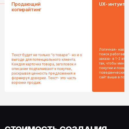
Продающий
UX- интуити
копирайтинг
Логичная- навига
поиск работает 
Текст будет не только “о товаре”- но и о
заказа- в 1-2 эт
выгоде для потенциального клиента.
так, чтобы миним
Каждая карточка товара, заголовок и
покупки и повыс
описание подталкивают к покупке,
поведенческие 
раскрывая ценность предложения и
сайт выше в пои
формируя доверие. Текст- это часть
воронки продаж.